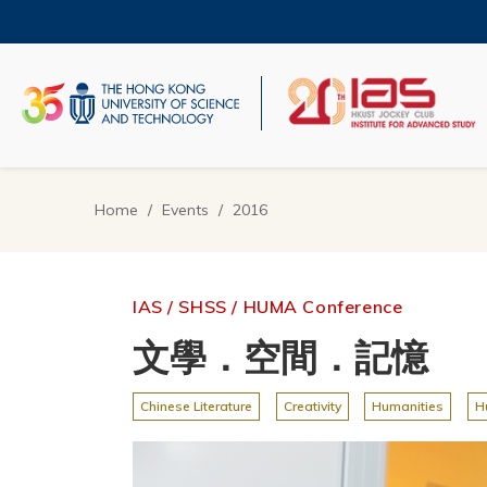
Skip
to
main
content
UNIVERSITY NEWS
AC
MAP & DIRECTIONS
Home
Events
2016
Breadcrumb
IAS / SHSS / HUMA Conference
文學．空間．記憶
Chinese Literature
Creativity
Humanities
H