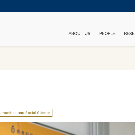
MORE ABOUT HKUST
ADEMIC DEPARTMENTS A-Z
LIFE@HKUST
ABOUT US
PEOPLE
RESE
JOBS@HKUST
FACULTY PROFILES
umanities and Social Science