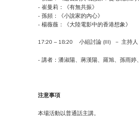
- 崔曼莉：《有無共振》
- 孫頻：《小說家的內心》
- 楊薇薇：《大陸電影中的香港想象》
17:20 – 18:20 小組討論 (III) － 
- 講者：潘淑陽、蔣漢陽、羅旭、孫雨婷
注意事項
本場活動以普通話主講。