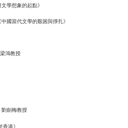
空間與文學想象的起點》
演講：《中國當代文學的艱困與掙扎》
人：梁鴻教授
持人：劉劍梅教授
老香港》