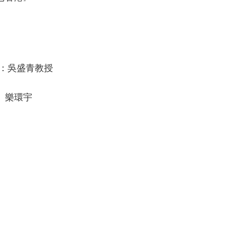
主持人：吳盛青教授
、樂環宇