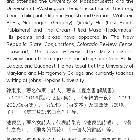
and attended the University of Massachusetts and the
University of Washington. He is the author of
The Long
Time
, a bilingual edition in English and German (Wallstein
Press, Goettingen, Germany),
Quality Hill
(Lost Roads
Publishers) and
The Cream-Filled Muse
(Fledermaus).
His poems and prose have appeared in
The New
Republic, Slate, Conjunctions
,
Colorado Review
,
Fence
,
Ironwood
,
The Iowa Review
, The Massachusetts
Review, and other magazines including some from Berlin,
Leipzig, and Budapest. He has taught at the University of
Maryland and Montgomery College and currently teaches
writing at Johns Hopkins University.
陳東東，著名作家，詩人。著有《夏之書·解禁書》
（1981-2016長詩、組詩集）、《海神的一夜》（1981-
2017短詩集）、《流水》（詩文本）及隨筆集《黑境
子》、《隻言片語來自寫作》等。
池凌雲，著名女詩人，代表詩集有《池凌雲詩選》、《潛
行之光》、《飛奔的雪花》《一個人的對話》等。
黃燦然，香港著名詩人、翻譯家、評論家。曾為香港《大