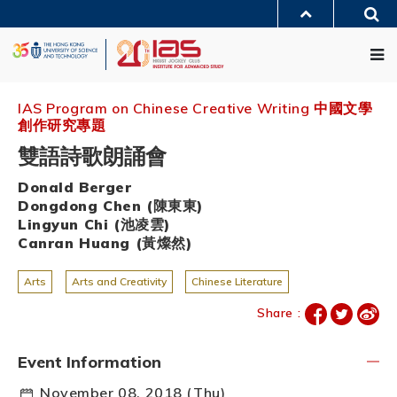
Skip
Sea
to
MORE ABOUT HKUST
main
Me
UNIVERSITY NEWS
ACADEMIC DEPARTMENTS A-Z
content
LIFE@HKUST
LIBRARY
MAP & DIRECTIONS
JOBS@HKUST
FACULTY PROFILES
ABOUT HKUST
IAS Program on Chinese Creative Writing 中國文學
創作研究專題
雙語詩歌朗誦會
Donald Berger
Dongdong Chen (陳東東)
Lingyun Chi (池凌雲)
Canran Huang (黃燦然)
Arts
Arts and Creativity
Chinese Literature
Share :
Event Information
November 08, 2018 (Thu)