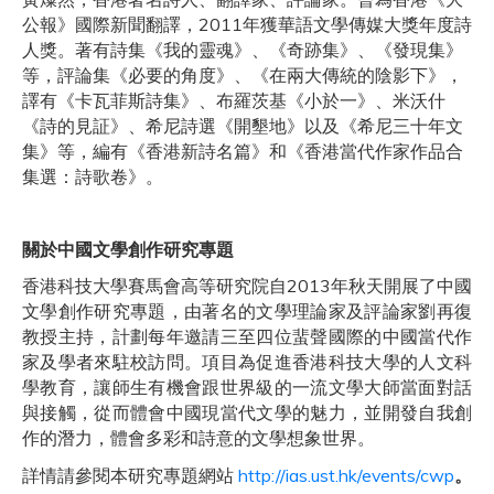
公報》國際新聞翻譯，2011年獲華語文學傳媒大獎年度詩
人獎。著有詩集《我的靈魂》、《奇跡集》、《發現集》
等，評論集《必要的角度》、《在兩大傳統的陰影下》，
譯有《卡瓦菲斯詩集》、布羅茨基《小於一》、米沃什
《詩的見証》、希尼詩選《開墾地》以及《希尼三十年文
集》等，編有《香港新詩名篇》和《香港當代作家作品合
集選：詩歌卷》。
關於中國文學創作研究專題
香港科技大學賽馬會高等研究院自2013年秋天開展了中國
文學創作研究專題，由著名的文學理論家及評論家劉再復
教授主持，計劃每年邀請三至四位蜚聲國際的中國當代作
家及學者來駐校訪問。項目為促進香港科技大學的人文科
學教育，讓師生有機會跟世界級的一流文學大師當面對話
與接觸，從而體會中國現當代文學的魅力，並開發自我創
作的潛力，體會多彩和詩意的文學想象世界。
詳情請參閱本研究專題網站
http://ias.ust.hk/events/cwp
。