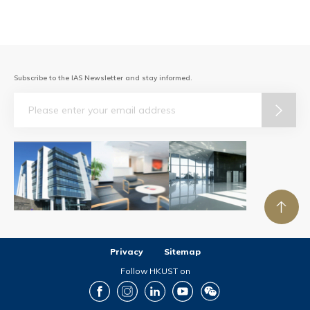
Subscribe to the IAS Newsletter and stay informed.
Email
Privacy
Sitemap
Follow HKUST on
Facebook
Instagram
LinkedIn
Youtube
Wechat