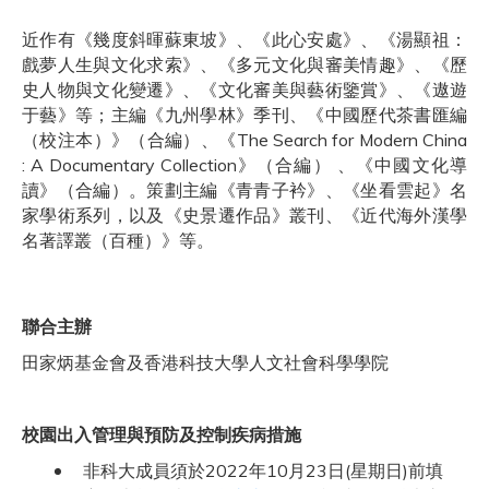
近作有《幾度斜暉蘇東坡》、《此心安處》、《湯顯祖：
戲夢人生與文化求索》、《多元文化與審美情趣》、《歷
史人物與文化變遷》、《文化審美與藝術鑒賞》、《遨遊
于藝》等；主編《九州學林》季刊、《中國歷代茶書匯編
（校注本）》（合編）、《The Search for Modern China
: A Documentary Collection》（合編） 、《中國文化導
讀》（合編）。策劃主編《青青子衿》、《坐看雲起》名
家學術系列，以及《史景遷作品》叢刊、《近代海外漢學
名著譯叢（百種）》等。
聯合主辦
田家炳基金會及香港科技大學人文社會科學學院
校園出入管理與預防及控制疾病措施
非科大成員須於2022年10月23日(星期日)前填