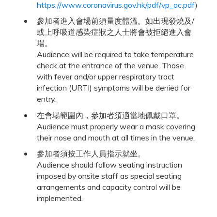
https://www.coronavirus.gov.hk/pdf/vp_ac.pdf
)
參加者進入會場前須量度體溫。如出現發燒及/
或上呼吸道感染症狀之人士將會被拒絕進入會
場。
Audience will be required to take temperature
check at the entrance of the venue. Those
with fever and/or upper respiratory tract
infection (URTI) symptoms will be denied for
entry.
在會場範圍內，參加者須適當地佩戴口罩。
Audience must properly wear a mask covering
their nose and mouth at all times in the venue.
參加者須按工作人員指示就坐。
Audience should follow seating instruction
imposed by onsite staff as special seating
arrangements and capacity control will be
implemented.