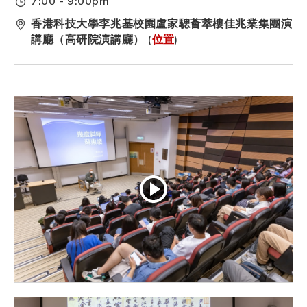
7:00 - 9:00pm
香港科技大學李兆基校園盧家驄薈萃樓佳兆業集團演
講廳（高研院演講廳） (
位置
)