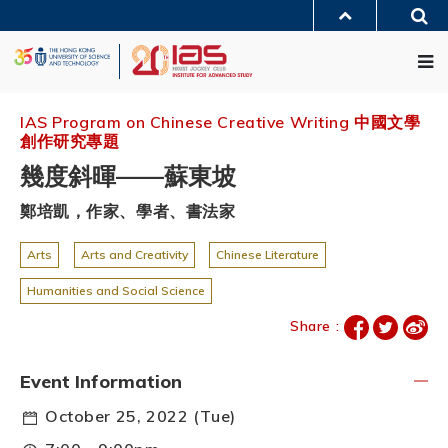
Skip
Sea
to
MORE ABOUT HKUST
main
Me
UNIVERSITY NEWS
ACADEMIC DEPARTMENTS A-Z
content
LIFE@HKUST
LIBRARY
MAP & DIRECTIONS
JOBS@HKUST
FACULTY PROFILES
ABOUT HKUST
IAS Program on Chinese Creative Writing
中國文學
創作研究專題
幾度斜暉——蘇東坡
鄭培凱，作家、學者、書法家
Arts
Arts and Creativity
Chinese Literature
Humanities and Social Science
Share :
Event Information
October 25, 2022 (Tue)